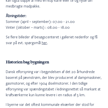
kan også slappe af med en kop kaffe eller te og nyde din
medbragte madpakke.
Åbningstider:
Sommer (april – september): 07.00 - 21.00
Vinter (oktober – marts) : 08.00 - 18.00
Se flere billeder af besøgscenteret i galleriet nedenfor og få
svar på evt. spørgsmål
her
.
Historien bag bygningen
Dansk elforsyning var i begyndelsen af det 20 århundrede
baseret på jævnstrøm, der blev produceret af dampmaskiner,
gasmotorer, og efter 1904 diselmotorer. I den tidlige
elforsyning var spændingstabet i ledningsnettet så markant at
kraftværkerne kun kunne levere i en radius af 5 km.
I byerne var det oftest kommunale elværker der stod for