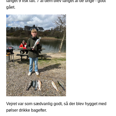
fanget 9 fisk ialt. 7 af dem blev fanget af de unge - godt
gået.
Vejret var som sædvanlig godt, så der blev hygget med
pølser drikke bagefter.